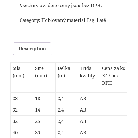
Všechny uváděné ceny jsou bez DPH.
Category:
Hoblovaný materiál
Tag:
Latě
Description
Síla
Šíře
Délka
Třída
Cena za ks
(mm)
(mm)
(m)
kvality
Kč / bez
DPH
28
18
2,4
AB
32
14
2,4
AB
32
25
2,4
AB
40
35
2,4
AB