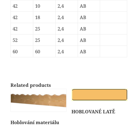
42
10
2,4
AB
42
18
2,4
AB
42
25
2,4
AB
52
25
2,4
AB
60
60
2,4
AB
Related products
HOBLOVANÉ LATĚ
Hoblování materiálu