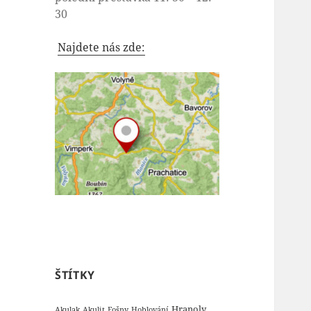
30
Najdete nás zde:
ŠTÍTKY
Hranoly
Akulak
Akulit
Fošny
Hoblování